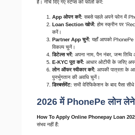
है। नीचे दिए गए स्टेप्स को फॉलो करें:
App ओपन करें:
सबसे पहले अपने फोन में P
Loan Section खोजें:
होम स्क्रीन पर ‘Rec
करें।
Partner App चुनें:
यहाँ आपको PhonePe के
विकल्प चुनें।
डिटेल्स भरें:
अपना नाम, पैन नंबर, जन्म तिथि
E-KYC पूरा करें:
आधार ओटीपी के जरिए अपनी क
लोन ऑफर स्वीकार करें:
आपकी पात्रता के आधा
पुनर्भुगतान की अवधि चुनें।
डिस्बर्समेंट:
सभी वेरिफिकेशन के बाद पैसा सीधे
2026 में PhonePe लोन लेने 
How To Apply Online Phonepay Loan 202
संभव नहीं हैं: