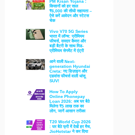
PM Kisan Yojana :
किसानों को हर साल
₹6,000 की सीधी सहायता –
ऐसे करें आवेदन और स्टेटस
चेक
Vivo V70 5G Series
भारत में लॉन्च: प्रीमियम
फीचर्स, दमदार कैमरा और
बड़ी बैटरी के साथ मिड-
प्रीमियम सेगमेंट में एंट्री
आने वाली Next-
generation Hyundai
Creta: नए डिज़ाइन और
एडवांस फीचर्स वाली धांसू
SUV!
How To Apply
Online Phonepay
Loan 2026: अब घर बैठे
मिलेगा ₹5 लाख तक का
लोन, जानें आसान तरीका
T20 World Cup 2026
: घर बैठे फ्री में देखें हर मैच,
JioHotstar ने कर दिया