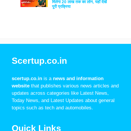
मिलेगा 20 लाख तक का लोन, यहाँ देखें
पूरी प्रक्रिया
Scertup.co.in
scertup.co.in
is a
news and information
website
that publishes various news articles and
updates across categories like Latest News,
Today News, and Latest Updates about general
topics such as tech and automobiles.
Quick Links