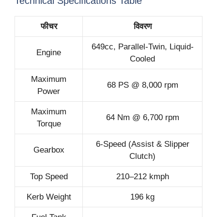
Technical Specifications Table
फीचर
विवरण
649cc, Parallel-Twin, Liquid-
Engine
Cooled
Maximum
68 PS @ 8,000 rpm
Power
Maximum
64 Nm @ 6,700 rpm
Torque
6-Speed (Assist & Slipper
Gearbox
Clutch)
Top Speed
210–212 kmph
Kerb Weight
196 kg