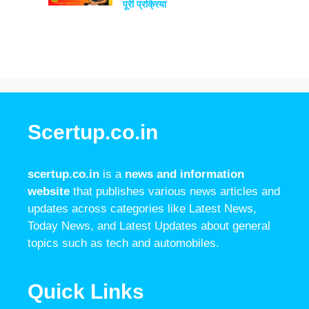
पूरी प्रक्रिया
Scertup.co.in
scertup.co.in
is a
news and information
website
that publishes various news articles and
updates across categories like Latest News,
Today News, and Latest Updates about general
topics such as tech and automobiles.
Quick Links