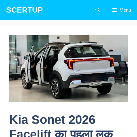
Skip
SCERTUP
Menu
to
content
Kia Sonet 2026
Facelift का पहला लुक