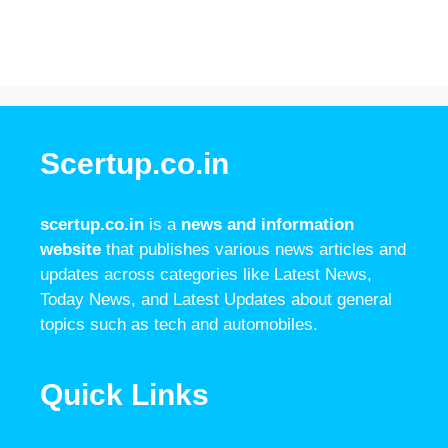
Scertup.co.in
scertup.co.in
is a
news and information
website
that publishes various news articles and
updates across categories like Latest News,
Today News, and Latest Updates about general
topics such as tech and automobiles.
Quick Links