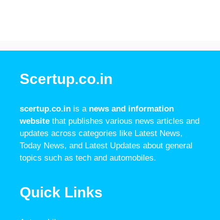
Scertup.co.in
scertup.co.in
is a
news and information
website
that publishes various news articles and
updates across categories like Latest News,
Today News, and Latest Updates about general
topics such as tech and automobiles.
Quick Links