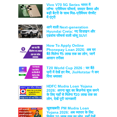
Vivo V70 5G Series भारत में
लॉन्च: प्रीमियम फीचर्स, दमदार कैमरा और
बड़ी बैटरी के साथ मिड-प्रीमियम सेगमेंट
में एंट्री
आने वाली Next-generation
Hyundai Creta: नए डिज़ाइन और
एडवांस फीचर्स वाली धांसू SUV!
How To Apply Online
Phonepay Loan 2026: अब घर
बैठे मिलेगा ₹5 लाख तक का लोन, जानें
आसान तरीका
T20 World Cup 2026 : घर बैठे
फ्री में देखें हर मैच, JioHotstar ने कर
दिया धमाका!
HDFC Mudra Loan Yojana
2026: अपना खुद का बिज़नेस शुरू करने
के लिए यहाँ से मिलेगा ₹20 लाख तक का
लोन, देखें पूरी जानकारी
खुशखबरी! PM Mudra Loan
Yojana 2026: अब व्यापार के लिए
मिलेगा 20 लाख तक का लोन, यहाँ देखें