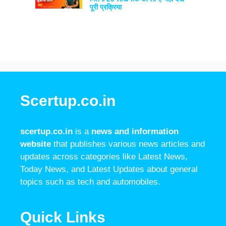
पूरी प्रक्रिया
Scertup.co.in
scertup.co.in
is a
news and information
website
that publishes various news articles and
updates across categories like Latest News,
Today News, and Latest Updates about general
topics such as tech and automobiles.
Quick Links