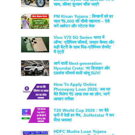
साथ, कीमत सुनकर चौंक जाएंगे
PM Kisan Yojana : किसानों को हर
साल ₹6,000 की सीधी सहायता – ऐसे
करें आवेदन और स्टेटस चेक
Vivo V70 5G Series भारत में
लॉन्च: प्रीमियम फीचर्स, दमदार कैमरा और
बड़ी बैटरी के साथ मिड-प्रीमियम सेगमेंट
में एंट्री
आने वाली Next-generation
Hyundai Creta: नए डिज़ाइन और
एडवांस फीचर्स वाली धांसू SUV!
How To Apply Online
Phonepay Loan 2026: अब घर
बैठे मिलेगा ₹5 लाख तक का लोन, जानें
आसान तरीका
T20 World Cup 2026 : घर बैठे
फ्री में देखें हर मैच, JioHotstar ने कर
दिया धमाका!
HDFC Mudra Loan Yojana