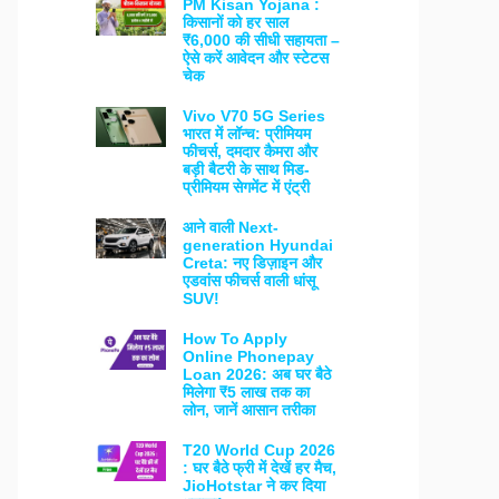
PM Kisan Yojana :
किसानों को हर साल
₹6,000 की सीधी सहायता –
ऐसे करें आवेदन और स्टेटस
चेक
Vivo V70 5G Series
भारत में लॉन्च: प्रीमियम
फीचर्स, दमदार कैमरा और
बड़ी बैटरी के साथ मिड-
प्रीमियम सेगमेंट में एंट्री
आने वाली Next-
generation Hyundai
Creta: नए डिज़ाइन और
एडवांस फीचर्स वाली धांसू
SUV!
How To Apply
Online Phonepay
Loan 2026: अब घर बैठे
मिलेगा ₹5 लाख तक का
लोन, जानें आसान तरीका
T20 World Cup 2026
: घर बैठे फ्री में देखें हर मैच,
JioHotstar ने कर दिया